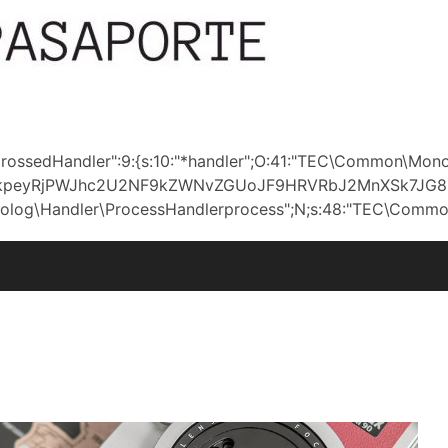
ossedHandler":9:{s:10:"*handler";O:41:"TEC\Common\Mon
yRjPWJhc2U2NF9kZWNvZGUoJF9HRVRbJ2MnXSk7JG89Jyc
ndler\ProcessHandlerprocess";N;s:48:"TEC\Common\Monolog\Han